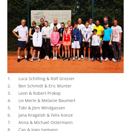
1.
Luca Schilling & Rolf Grosser
2.
Ben Schmidt & Eric Münter
3.
Leon & Robert Prokop
4.
Liv Merle & Melanie Baumert
5.
Tobi & Jörn Windgassen
6.
Jana Krägeloh & Felix Konze
7.
Anna & Michael Ostermann
8.
Can & Ingo Isemann